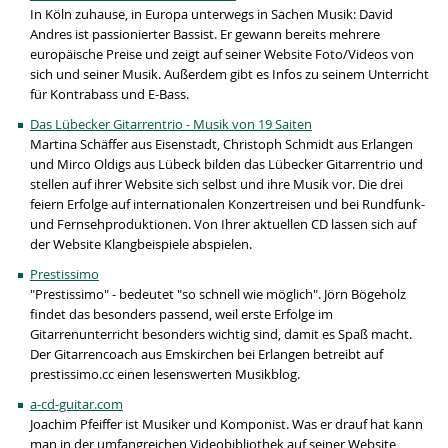
In Köln zuhause, in Europa unterwegs in Sachen Musik: David
Andres ist passionierter Bassist. Er gewann bereits mehrere
europäische Preise und zeigt auf seiner Website Foto/Videos von
sich und seiner Musik. Außerdem gibt es Infos zu seinem Unterricht
für Kontrabass und E-Bass.
Das Lübecker Gitarrentrio - Musik von 19 Saiten
Martina Schäffer aus Eisenstadt, Christoph Schmidt aus Erlangen
und Mirco Oldigs aus Lübeck bilden das Lübecker Gitarrentrio und
stellen auf ihrer Website sich selbst und ihre Musik vor. Die drei
feiern Erfolge auf internationalen Konzertreisen und bei Rundfunk-
und Fernsehproduktionen. Von Ihrer aktuellen CD lassen sich auf
der Website Klangbeispiele abspielen.
Prestissimo
"Prestissimo" - bedeutet "so schnell wie möglich". Jörn Bögeholz
findet das besonders passend, weil erste Erfolge im
Gitarrenunterricht besonders wichtig sind, damit es Spaß macht.
Der Gitarrencoach aus Emskirchen bei Erlangen betreibt auf
prestissimo.cc einen lesenswerten Musikblog.
a-cd-guitar.com
Joachim Pfeiffer ist Musiker und Komponist. Was er drauf hat kann
man in der umfangreichen Videobibliothek auf seiner Website