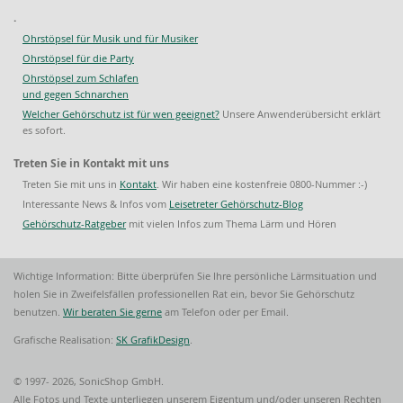
.
Ohrstöpsel für Musik und für Musiker
Ohrstöpsel für die Party
Ohrstöpsel zum Schlafen
und gegen Schnarchen
Welcher Gehörschutz ist für wen geeignet?
Unsere Anwenderübersicht erklärt
es sofort.
Treten Sie in Kontakt mit uns
Treten Sie mit uns in
Kontakt
. Wir haben eine kostenfreie 0800-Nummer :-)
Interessante News & Infos vom
Leisetreter Gehörschutz-Blog
Gehörschutz-Ratgeber
mit vielen Infos zum Thema Lärm und Hören
Wichtige Information: Bitte überprüfen Sie Ihre persönliche Lärmsituation und
holen Sie in Zweifelsfällen professionellen Rat ein, bevor Sie Gehörschutz
benutzen.
Wir beraten Sie gerne
am Telefon oder per Email.
Grafische Realisation:
SK GrafikDesign
.
© 1997-
2026, SonicShop GmbH.
Alle Fotos und Texte unterliegen unserem Eigentum und/oder unseren Rechten