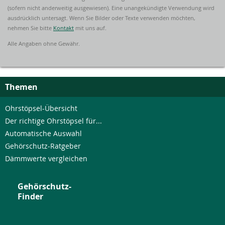
(sofern nicht anderweitig ausgewiesen). Eine unangekündigte Verwendung wird
ausdrücklich untersagt. Wenn Sie Bilder oder Texte verwenden möchten,
nehmen Sie bitte
Kontakt
mit uns auf.
Alle Angaben ohne Gewähr.
Themen
Ohrstöpsel-Übersicht
Der richtige Ohrstöpsel für...
Automatische Auswahl
Gehörschutz-Ratgeber
Dämmwerte vergleichen
Gehörschutz-
Finder